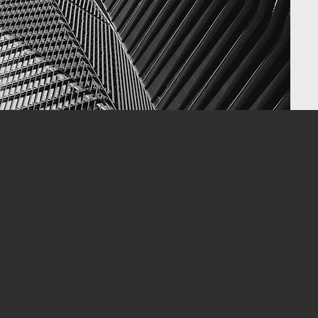
"مستقبل المملكة و 
و الخاص, لذا 