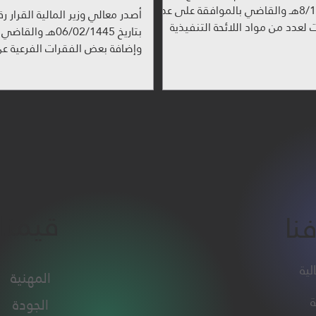
8/1/1445هـ والقاضي بالموافقة على عدة
 لعدد من مواد اللائحة التنفيذية
بتاريخ 06/02/1445هـ وا
ريبة الدخل...
وإضافة بعض الفقرات الفرعية عن
قواعد حساب زكاة أنشطة...
قيمنا
نا
لية
المهنية
ة
الجودة