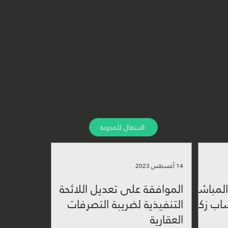
تطويراً لقطاع الاعمال وداعماً للقطاع
شارات الزكوية و الضريبية ، لنكون
ل.
الانتقال للمدونة
14 أغسطس 2023
لمباشر
الموافقة على تعديل اللائحة
اعد حساب زكاة
التنفيذية لضريبة التصرفات
العقارية