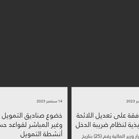
ن
من هنا أسُست
شركة ساره المحسن للاستشارات المهنية
الحكومي ،
هد
فنا تسهيل التعاملات المالية وتقديم الاست
شريكك الاقتصادي الفعا
14 سبتمبر 2023
فقة على تعديل اللائحة
خضوع صناديق التمويل ا
يذية لنظام ضريبة الدخل
وغير المباشر لقو
أنشطة التمويل
صدر قرار وزير المالية رقم (25) بتاريخ