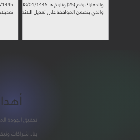
والجمارك رقم (25) وتاريخ هـ 08/01/1445
والذي يتضمن الموافقة على تعديل اللائحة
تعديلات
التنفيذية لجباية...
لنظام ض
أهداف
تحقيق الجودة الما
بناء شراكات وثيق