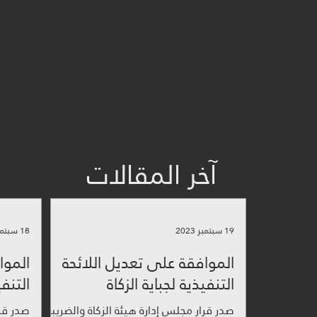
من نح
آخر المقالات
19 سبتمبر 2023
18 سبتمبر 2023
الموافقة على تعديل اللائحة
الموا
التنفيذية لجباية الزكاة
التنف
صدر قرار مجلس إدارة هيئة الزكاة والضريبة