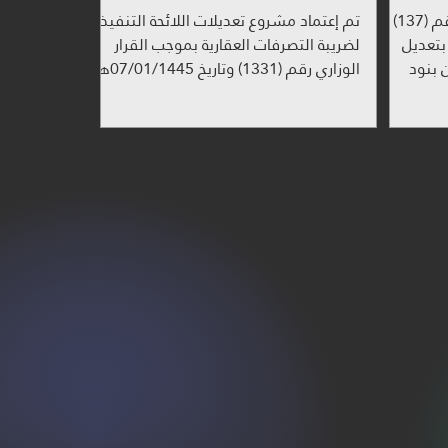
أصدر معالي وزير المالية القرار رقم (137)
تم إعتماد مشروع تعديلات اللائحة التنفيذية
لقاضي بتعديل
لضريبة التصرفات العقارية بموجب القرار
 بنود
الوزاري رقم (1331) وتاريخ 07/01/1445هـ ،
والتي كان أبرز...