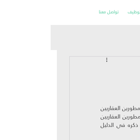
توظيف
تواصل معنا
نشرت هيئة الزكاة والضريبة والجمارك قواعد استرداد ضريبة القيمة المضافة من قبل المطورين العقاريين 
بتاريخ 2022/07/29، و ذلك إلحاقاً لما تم إصداره سابقاً الدليل الإرشادي لآلية تأهيل المطورين العقاريين 
لاسترداد ضريبة القيمة المضافة؛ واحتوت القواعد على تعديلات وتفسيرات لما تم ذكره في الدليل 