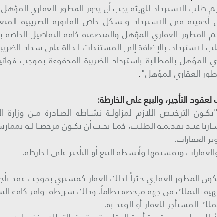
ب الاسترداد، بالإضافة إلى المستندات الدالة على سداد الضريبة 
طور العقاري المؤهل"
.
ريا عنــد تقديمــه الطلــب، كمــا يجــب أن يكــون مرخصــا لــه بممارسـ
ير العقارات. 
لعقارات وتقسيمها وأنشطة البيع أو التأجير على الخارطة. 
تهية بالتملك من جهة مرخصة نظاماً. وذلك شريطة توافر كافة الشر