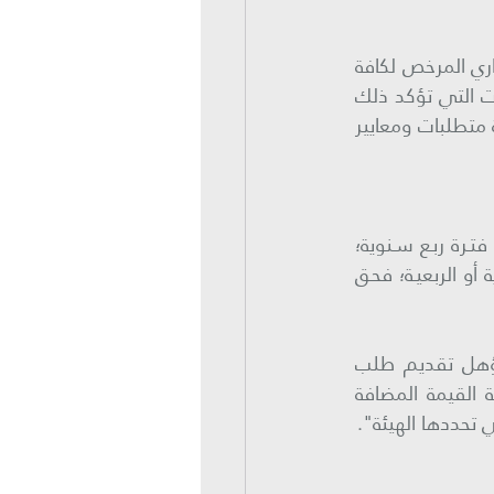
" ثانياً: تراجع الهيئة الطلب وتتحقق من استيفاء المطور العقاري المرخص لكافة 
المتطلبات والمعايير المذكورة في القرار الوزاري المشار إليه أعلاه، ولها طلب المستندات التي تؤكد ذلك 
وفي حال تحققها تقوم الهيئة برفع قائمة بأسماء المطورين العقاريين المستوفين لكافة متطلبات ومعايير 
لا يجـوز تقديـم طلبـات الاسترداد إلا عـن الضرائـب المتكبـدة لـكل فتـرة ربـع سـنوية؛ 
أو عـن كل سـنة تقويميـة ؛ ولا أثـر لاعتبـار الخاضـع للضريبـة ملـزم بالفتـرة الضريبيـة الشـهرية أو الربعيـة؛ فحـق 
 يجوز للمطور العقاري المؤهل تقديم طلب 
 أو ربع سنوية أو سنة تقويمية لاسترداد ضريبة القيمة المضافة 
تحددها الهيئة".