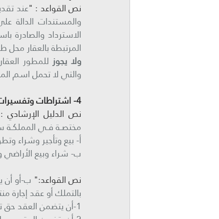
نص القواعد : "
المرتبطة بالعقار محل طل
ولا يجوز 
والتي لا تحمل اسم الم
4- اشتراطات وتفسيرات لعقود التأجير، والبيع على الخارطة:
نص الدليل الإرشادي :"
مختصــة فــي المملكــة ســا
أ- بيع وتأجير وشراء وتطو
ب- شراء وبيع الأراضي وا
نص القواعد:" 
بالتملك أو عقد إجارة من
1-أن يتضمن العقد حق تملك المستأجر للعقار أو الوعد به.