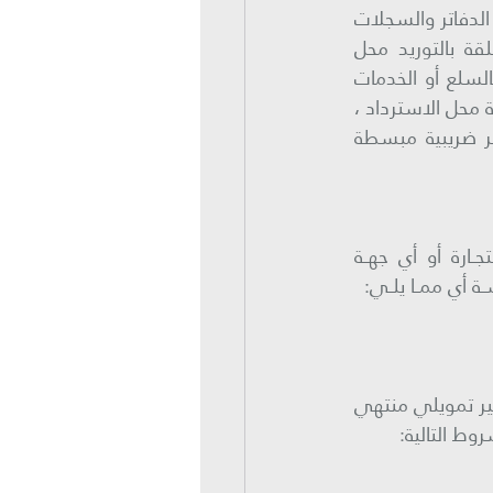
عند تقديم طلب الاسترداد للهيئة يجب أن يحوز المطور العقاري المؤهل الدفاتر والسجلات 
والمستندات الدالة على أحقيته في الاسترداد وبشكل خاص الفاتورة الضريبية المتعلقة بالتوريد محل 
الاسترداد والصادرة باسم المطور العقاري المؤهل والمتضمنة كافة التفاصيل الخاصة بالسلع أو الخدمات 
محل الاسترداد ، 
للمطور العقاري المؤهل بالمطالبة باسترداد الضريبة المدفوعة بموجب فواتير ضريبية مبسطة 
يكــون الترخيــص اللازم لمزاولــة نشــاطه الصــادرة مــن وزارة التجــارة أو أي جهــة 
ـة أي ممــا يلــي:
ب-أو أن يكون المطور العقاري حائزاً لذلك العقار كمشتري بموجب عقد تأجير تمويلي منتهي 
وط التالية: