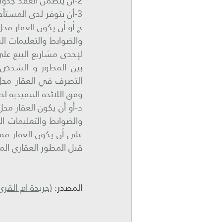
2-أن يتضمن العقد جدولاً للسداد يحدد قيمة أجرة العقار وقيمة حق التملك منفصلين.
3-أن يتوفر لدى المستأجر حسابات منتظمة (قوائم مالية) طوال فترة سريان العقد.
وفق اللائحة التنفيذية لض
قبل المطور العقاري الم
المصدر: 
(جريدة ام القرى