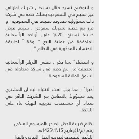
و للتوضيح نسرد مثال بسيط , شريك اماراتي 
غير مقيم في السعودية يمتلك حصة في شركة 
ذات مسؤولية محدودة مقيمة في السعودية , و 
قرر بيع حصته لشريك سعودي . سيتم فرض 
ضريبة نسبتها 20% على أرباحه الرأسمالية 
المتحققة من عملية البيع " وفقا ً لطريقة 
الاحتساب المذكورة في النظام " .
و استثناء ً مما ذكر , تعفى الأرباح الرأسمالية 
المحققة من بيع حصة في شركة متداولة في 
السوق المالية السعودية .
أخيرا ً , مما يجب لفت الانتباه اليه ان المشتري 
يعد مسؤولاً بالتضامن مع الشريك البائع في 
سداد أي مستحقات ضريبية للهيئة بناء على 
اللائحة.
نظام ضريبة الدخل الصادر بالمرسوم الملكي 
رقم (م/1)وتاريخ 15\1\1425هـ
اللائحة التنفيذية لضريبة الدخل الصادرة بالقرار 