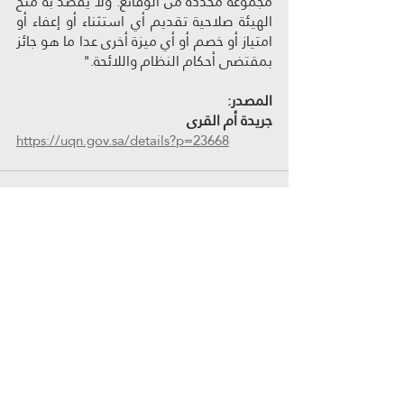
مجموعة محددة من الوقائع. ولا يقصد به منح 
الهيئة صلاحية تقديم أي استثناء أو إعفاء أو 
امتياز أو خصم أو أي ميزة أخرى عدا ما هو جائز 
بمقتضى أحكام النظام واللائحة."
المصدر:
جريدة أم القرى
https://uqn.gov.sa/details?p=23668
المنشورات الأخيرة
إظهار الكل